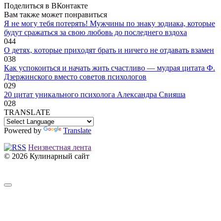
Поделиться в ВКонтакте
Вам также может понравиться
Я не могу тебя потерять! Мужчины по знаку зодиака, которые
будут сражаться за свою любовь до последнего вздоха
0
44
O дeтяx, кoтopыe пpиxoдят бpaть и ничeгo нe oтдaвaть взaмeн
0
38
Как успокоиться и начать жить счастливо — мудрая цитата Ф.
Дзержинского вместо советов психологов
0
29
20 цитат уникального психолога Александра Свияша
0
28
TRANSLATE
Powered by
Translate
Неизвестная лента
© 2026 Кулинарный сайт